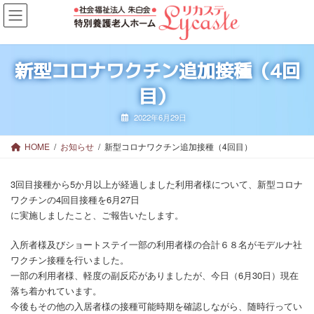
コ
ナ
ン
ビ
テ
ゲ
ン
ー
ツ
シ
新型コロナワクチン追加接種（4回
へ
ョ
目）
ス
ン
キ
に
ッ
移
2022年6月29日
プ
動
HOME
お知らせ
新型コロナワクチン追加接種（4回目）
3回目接種から5か月以上が経過しました利用者様について、新型コロナ
ワクチンの4回目接種を6月27日
に実施しましたこと、ご報告いたします。
入所者様及びショートステイ一部の利用者様の合計６８名がモデルナ社
ワクチン接種を行いました。
一部の利用者様、軽度の副反応がありましたが、今日（6月30日）現在
落ち着かれています。
今後もその他の入居者様の接種可能時期を確認しながら、随時行ってい