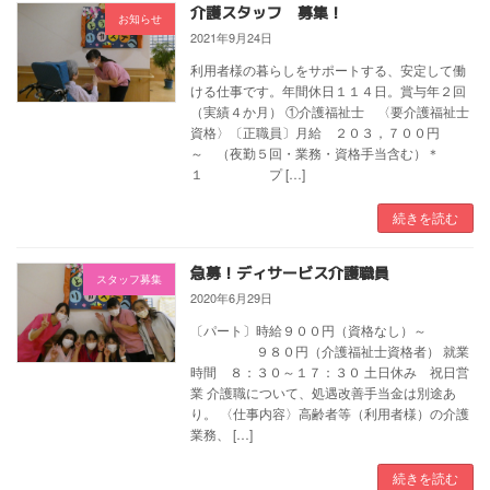
介護スタッフ 募集！
お知らせ
2021年9月24日
利用者様の暮らしをサポートする、安定して働
ける仕事です。年間休日１１４日。賞与年２回
（実績４か月） ①介護福祉士 〈要介護福祉士
資格〉〔正職員〕月給 ２０３，７００円
～ （夜勤５回・業務・資格手当含む）＊
１ プ […]
続きを読む
急募！ディサービス介護職員
スタッフ募集
2020年6月29日
〔パート〕時給９００円（資格なし）～
９８０円（介護福祉士資格者） 就業
時間 ８：３０～１７：３０ 土日休み 祝日営
業 介護職について、処遇改善手当金は別途あ
り。 〈仕事内容〉高齢者等（利用者様）の介護
業務、 […]
続きを読む