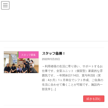
コ
ナ
ン
ビ
テ
ゲ
ン
ー
ツ
シ
スタッフ募集
へ
ョ
ス
ン
キ
に
HOME
スタッフ募集
ッ
移
プ
動
スタッフ急募！
スタッフ募集
2022年5月23日
～利用者様の生活に寄り添い、サポートするお
仕事です。全室ユニット（個室型）家庭的な雰
囲気です。～年間休日114日、賞与年2回（実
績：4か月）1ヶ月単位でシフト作成、ご自身の
生活に合わせて働くことが可能です。施設内一
部見学 […]
続きを読む