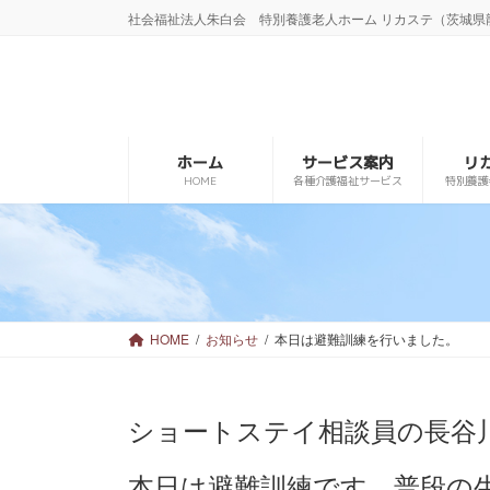
コ
ナ
社会福祉法人朱白会 特別養護老人ホーム リカステ（茨城県
ン
ビ
テ
ゲ
ン
ー
ツ
シ
へ
ョ
ス
ン
ホーム
サービス案内
リ
キ
に
HOME
各種介護福祉サービス
特別養護
ッ
移
プ
動
HOME
お知らせ
本日は避難訓練を行いました。
ショートステイ相談員の長谷
本日は避難訓練です。普段の