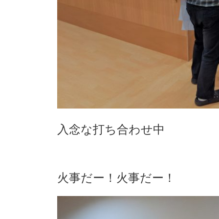
入念な打ち合わせ中
火事だー！火事だー！