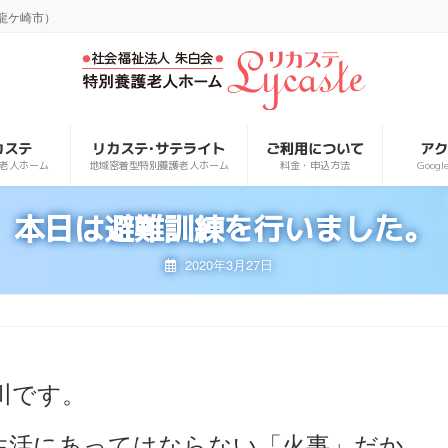
龍ケ崎市）
カステ
リカステ･サテライト
ご利用について
ア
老人ホーム
地域密着型特別養護老人ホーム
料金・申込方法
Goog
本日は避難訓練を行いました。
2020年3月27日
川です。
生活にあってはならない「火事」だか