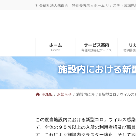
コ
ナ
社会福祉法人朱白会 特別養護老人ホーム リカステ（茨城県
ン
ビ
テ
ゲ
ン
ー
ツ
シ
へ
ョ
ス
ン
ホーム
サービス案内
リ
キ
に
HOME
各種介護福祉サービス
特別養護
ッ
移
プ
動
施設内における新
HOME
お知らせ
施設内における新型コロナウィルス
この度当施設内における新型コロナウィルス感染
て、全体の９５％以上の入所の利用者様及び職員
す。これにより施設内クラスター防止、そして地