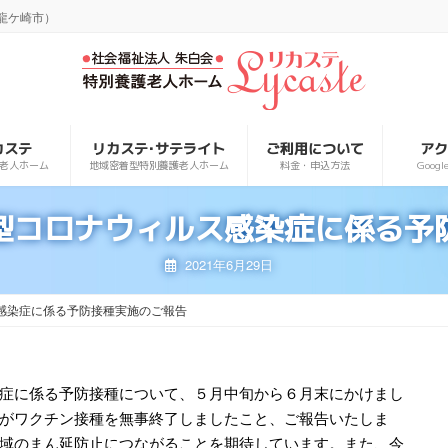
龍ケ崎市）
カステ
リカステ･サテライト
ご利用について
ア
老人ホーム
地域密着型特別養護老人ホーム
料金・申込方法
Goog
型コロナウィルス感染症に係る予
2021年6月29日
感染症に係る予防接種実施のご報告
症に係る予防接種について、５月中旬から６月末にかけまし
がワクチン接種を無事終了しましたこと、ご報告いたしま
域のまん延防止につながることを期待しています。また、今